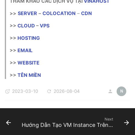
THAM KHẢO CÁC DỊCH VỤ TẠI
VINAHOST
>>
SERVER
–
COLOCATION
–
CDN
>>
CLOUD
–
VPS
>>
HOSTING
>>
EMAIL
>>
WEBSITE
>>
TÊN MIỀN
2023-03-10
2026-08-04
N
Next
Hướng Dẫn Tạo VM Instance Trên vCloud VinaHost