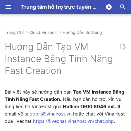
Trung tâm hỗ trợ trực tuyến VinaHost
T
y
Trang Chủ
Cloud Vinahost
Hướng Dẫn Sử Dụng
Hướng dẫn thanh toán
Hướng dẫn sử dụng
1. Tổng quan
Hướng dẫn sử dụng
CDN
Hướng dẫn sử dụng
Linux Hosting
Hướng dẫn chung
Proxmox
Email Hosting
Hướng Dẫn Sử Dụng
DNS
Hướng dẫn sử dụng
WordPress Toolkit
Hướng Dẫn Sử Dụng
Hướng dẫn Panel
Hướng dẫn dịch vụ SSL
Panel
Hướng dẫn sử dụng N8N
Chủ đề khác
p
Hướng Dẫn Tạo VM
e
2. Hướng dẫn tạo VM
Windows Hosting
Linux VPS
Email Server
Những Lỗi Thường Gặp
Domain
Lỗi Thường Gặp
Minecraft
Instance Bằng Tính Năng
Instance bằng tính năng
t
Fast Creation
Fast Creation
Windows VPS
Email Marketing
License
Palworld
o
MMO VPS
Email Filter
ARK
s
Bài viết này sẽ hướng dẫn bạn
Tạo VM Instance Bằng
t
Email Relay
Tính Năng Fast Creation.
Nếu bạn cần hỗ trợ, xin vui
a
lòng liên hệ VinaHost qua
Hotline 1900 6046 ext. 3
,
Microsoft 365
email về
support@vinahost.vn
hoặc chat với VinaHost
r
qua livechat
https://livechat.vinahost.vn/chat.php
.
t
Google Workspace