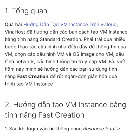
s
1. Tổng quan
e
Qua bài
Hướng Dẫn Tạo VM Instance Trên vCloud,
a
VinaHost đã hướng dẫn các bạn cách tạo VM Instance
r
bằng tính năng Standard Creation. Phải trải qua nhiều
bước thao tác cấu hình như điền đầy đủ thông tin của
c
VM, chọn các cấu hình VM và OS Image cho VM, cấu
h
hình network, cấu hình thông tin truy cập VM. Bài viết
i
hôm nay mình sẽ hướng dẫn các bạn sử dụng tính
năng
Fast Creation
để rút ngắn-đơn giản hóa quá
n
trình tạo VM Instance
g
2. Hướng dẫn tạo VM Instance bằng
tính năng Fast Creation
1. Sau khi login vào hệ thông chọn
Resource Pool >