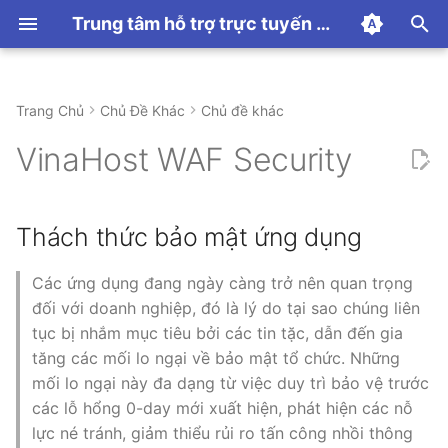
Trung tâm hỗ trợ trực tuyến VinaHost
T
y
Trang Chủ
Chủ Đề Khác
Chủ đề khác
Hướng dẫn thanh toán
Hướng dẫn sử dụng
Hướng Dẫn Sử Dụng
Hướng dẫn sử dụng
CDN
Hướng dẫn sử dụng
Linux Hosting
Hướng dẫn chung
Proxmox
Email Hosting
Hướng Dẫn Sử Dụng
DNS
Hướng dẫn sử dụng
WordPress Toolkit
Hướng Dẫn Sử Dụng
Hướng dẫn Panel
Hướng dẫn dịch vụ SSL
Panel
Hướng dẫn sử dụng N8N
p
VinaHost WAF Security
e
Các Tính Năng
Windows Hosting
Linux VPS
Email Server
Những Lỗi Thường Gặp
Domain
Lỗi Thường Gặp
Minecraft
t
Thách thức bảo mật ứng dụng
Windows VPS
Email Marketing
License
Palworld
o
MMO VPS
Email Filter
ARK
Các ứng dụng đang ngày càng trở nên quan trọng
s
đối với doanh nghiệp, đó là lý do tại sao chúng liên
t
Email Relay
tục bị nhắm mục tiêu bởi các tin tặc, dẫn đến gia
a
tăng các mối lo ngại về bảo mật tổ chức. Những
Microsoft 365
mối lo ngại này đa dạng từ việc duy trì bảo vệ trước
r
các lỗ hổng 0-day mới xuất hiện, phát hiện các nỗ
t
Google Workspace
lực né tránh, giảm thiểu rủi ro tấn công nhồi thông