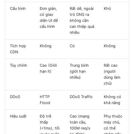
Cấu hình
Đơn giản,
Rất dễ, ngoài
Khó
có giao
trỏ DNS ra
diện UI để
không cần
cấu hình
can thiệp quá
nhiều
Tích hợp
Không
Có
Không
CDN
Tùy chỉnh
Cao (Giới
Trung bình
Rất cao
hạn ít)
(giới hạn
(người
nhiều)
dùng làm
chủ)
DDoS
HTTP
DDoS Traffic
Không có
Flood
khả năng
Hiệu suất
Độ trễ
Cao (mạng
Phụ thuộc
thấp
toàn cầu,
máy chủ,
(<1ms), tối
100M req/s
có thể