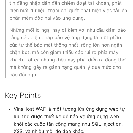
tin đăng nhập dẫn đến chiếm đoạt tài khoản, phát
s
hiện mất dữ liệu, thậm chí quét phát hiện việc tải lên
e
phần mềm độc hại vào ứng dụng.
a
Những mối lo ngại này đi kèm với nhu cầu đảm bảo
r
rằng các biện pháp bảo vệ ứng dụng là một phần
của tư thế bảo mật thống nhất, rộng lớn hơn ngăn
c
chặn bot, mà còn giảm thiểu các rủi ro phía máy
h
khách. Tất cả những điều này phải diễn ra đồng thời
mà không gây ra gánh nặng quản lý quá mức cho
i
các đội ngũ.
n
g
Key Points
VinaHost WAF là một tường lửa ứng dụng web tự
lưu trữ, được thiết kế để bảo vệ ứng dụng web
khỏi các cuộc tấn công mạng như SQL injection,
XSS, và nhiều mối đe dọa khác.