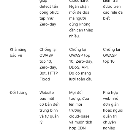
giúp
Cloudflare.
kiểm tra
detect tấn
Ngăn chặn
được trên
công phức
mối đe dọa
các rule đã
tạp như
mà người
biết
Zero-day
dùng không
cần can thiệp
nhiều.
Khả năng
Chống lại
Chống lại
Chống lại
bảo vệ
OWASP
OWASP top
OWASP
top 10,
10, Zero-day,
top 10
Zero-day,
DDoS, API.
Bot, HTTP-
Do có mạng
Flood
lưới toàn cầu
Đối tượng
Website
Mọi đối
Phù hợp
bảo mật
tượng, đưa
web nhỏ,
cơ bản đến
lên môi
đơn giản
trung bình
trường
hoặc người
và tự quản
cloud-base
quản trị
lý
và muốn tích
chuyên
hợp CDN
nghiệp