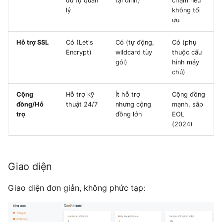
ưu tự quản
tại đỉnh)
chậm nếu
lý
không tối
ưu
Hỗ trợ SSL
Có (Let's
Có (tự động,
Có (phụ
Encrypt)
wildcard tùy
thuộc cấu
gói)
hình máy
chủ)
Cộng
Hỗ trợ kỹ
Ít hỗ trợ
Cộng đồng
đồng/Hỗ
thuật 24/7
nhưng cộng
mạnh, sắp
trợ
đồng lớn
EOL
(2024)
Giao diện
Giao diện đơn giản, không phức tạp: