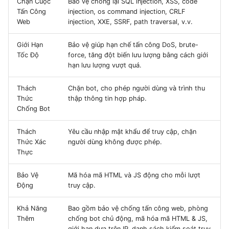
Chặn Cuộc
Bảo vệ chống lại SQL injection, XSS, code
Tấn Công
injection, os command injection, CRLF
Web
injection, XXE, SSRF, path traversal, v.v.
Giới Hạn
Bảo vệ giúp hạn chế tấn công DoS, brute-
Tốc Độ
force, tăng đột biến lưu lượng bằng cách giới
hạn lưu lượng vượt quá.
Thách
Chặn bot, cho phép người dùng và trình thu
Thức
thập thông tin hợp pháp.
Chống Bot
Thách
Yêu cầu nhập mật khẩu để truy cập, chặn
Thức Xác
người dùng không được phép.
Thực
Bảo Vệ
Mã hóa mã HTML và JS động cho mỗi lượt
Động
truy cập.
Khả Năng
Bao gồm bảo vệ chống tấn công web, phòng
Thêm
chống bot chủ động, mã hóa mã HTML & JS,
giới hạn dựa trên IP, danh sách kiểm soát truy