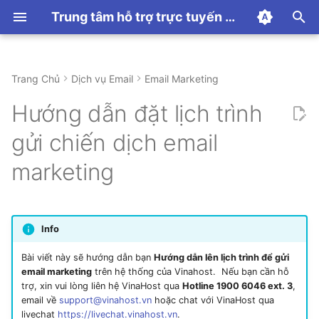
Trung tâm hỗ trợ trực tuyến VinaHost
T
y
Trang Chủ
Dịch vụ Email
Email Marketing
Hướng dẫn thanh toán
Hướng dẫn sử dụng
Hướng Dẫn Sử Dụng
Hướng dẫn sử dụng
CDN
Hướng dẫn sử dụng
Linux Hosting
Hướng dẫn chung
Proxmox
Bước 1: Truy cập giao diện
Hướng Dẫn Sử Dụng
DNS
Hướng dẫn sử dụng
WordPress Toolkit
Hướng Dẫn Sử Dụng
Hướng dẫn Panel
Hướng dẫn dịch vụ SSL
Panel
Hướng dẫn sử dụng N8N
Chủ đề khác
p
Hướng dẫn đặt lịch trình
gửi chiến dịch email
e
Các Tính Năng
Windows Hosting
Linux VPS
Những Lỗi Thường Gặp
Domain
Lỗi Thường Gặp
Minecraft
gửi chiến dịch email
Bước 2: Chọn danh sách
t
marketing
liên hệ
Windows VPS
License
Palworld
o
Bước 3: Tuỳ chỉnh và đặt
MMO VPS
ARK
s
lịch trình
t
Info
Bước 4: Tổng quan lịch
a
Bài viết này sẽ hướng dẫn bạn
Hướng dẫn lên lịch trình để gửi
trình
email marketing
trên hệ thống của Vinahost. Nếu bạn cần hỗ
r
trợ, xin vui lòng liên hệ VinaHost qua
Hotline 1900 6046 ext. 3
,
email về
support@vinahost.vn
hoặc chat với VinaHost qua
t
livechat
https://livechat.vinahost.vn
.