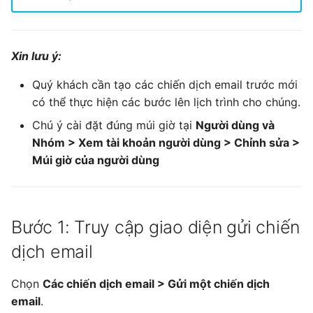
s
e
Xin lưu ý:
a
Quý khách cần tạo các chiến dịch email trước mới
r
có thể thực hiện các bước lên lịch trình cho chúng.
c
Chú ý cài đặt đúng múi giờ tại
Người dùng và
h
Nhóm > Xem tài khoản người dùng > Chỉnh sửa >
Múi giờ của người dùng
i
n
g
Bước 1: Truy cập giao diện gửi chiến
dịch email
Chọn
Các chiến dịch email > Gửi một chiến dịch
email
.