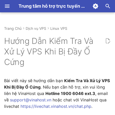
Trung tâm hỗ trợ trực tuyến VinaHost
T
y
Trang Chủ
Dịch vụ VPS
Linux VPS
Hướng dẫn thanh toán
Hướng dẫn sử dụng
Hướng Dẫn Sử Dụng
Hướng dẫn sử dụng
CDN
Hướng dẫn sử dụng
Linux Hosting
1. Lý do phải Kiểm Tra Và
Proxmox
Email Hosting
Hướng Dẫn Sử Dụng
DNS
Hướng dẫn sử dụng
WordPress Toolkit
Hướng Dẫn Sử Dụng
Hướng dẫn Panel
Hướng dẫn dịch vụ SSL
Panel
Hướng dẫn sử dụng N8N
Chủ đề khác
p
Hướng Dẫn Kiểm Tra Và
Xử Lý VPS Khi Bị Đầy Ổ
e
Cứng
Các Tính Năng
Windows Hosting
Email Server
Những Lỗi Thường Gặp
Domain
Lỗi Thường Gặp
Minecraft
Xử Lý VPS Khi Bị Đầy Ổ
t
Cứng
2. Hướng Dẫn Kiểm Tra Và
Email Marketing
License
Palworld
o
Xử Lý VPS Khi Bị Đầy Ổ
Cứng
Email Filter
ARK
s
Bài viết này sẽ hướng dẫn bạn
Kiểm Tra Và Xử Lý VPS
t
Email Relay
Khi Bị Đầy Ổ Cứng
. Nếu bạn cần hỗ trợ, xin vui lòng
a
liên hệ VinaHost qua
Hotline 1900 6046 ext.3
, email
Microsoft 365
về
support@vinahost.vn
hoặc chat với VinaHost qua
r
livechat
https://livechat.vinahost.vn/chat.php
.
t
Google Workspace