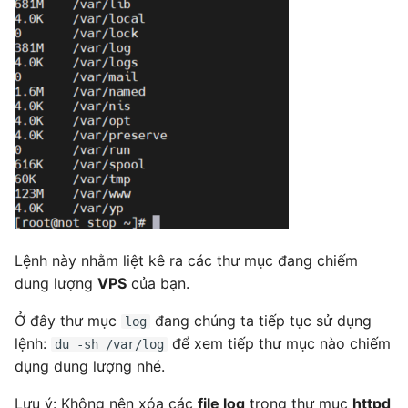
Lệnh này nhằm liệt kê ra các thư mục đang chiếm
dung lượng
VPS
của bạn.
Ở đây thư mục
đang chúng ta tiếp tục sử dụng
log
lệnh:
để xem tiếp thư mục nào chiếm
du -sh /var/log
dụng dung lượng nhé.
Lưu ý: Không nên xóa các
file log
trong thư mục
httpd