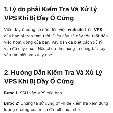
s
1. Lý do phải Kiểm Tra Và Xử Lý
e
VPS Khi Bị Đầy Ổ Cứng
a
Việc đầy ổ cứng sẽ dẫn đến việc
website
trên
VPS
r
của bạn bị treo tạm thời. Điều này sẽ gây tổn thất đến
c
việc hoạt động của bạn. Vậy bạn đã biết cách xử lý
vấn đề này chưa. Nếu chưa thì chúng ta cùng bắt tay
h
vào tìm hiểu và xử lý nhé.
i
n
2. Hướng Dẫn Kiểm Tra Và Xử Lý
g
VPS Khi Bị Đầy Ổ Cứng
Bước 1:
SSH vào VPS của bạn
Bước 2:
Chúng ta sử dụng df -h để kiểm tra xem dung
lượng ổ cứng của mình đã full chưa nhé.