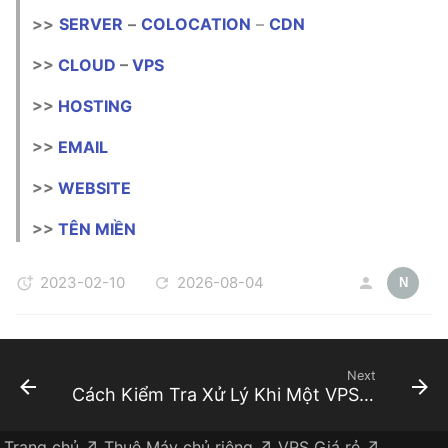
>>
SERVER
–
COLOCATION
–
CDN
>>
CLOUD
–
VPS
>>
HOSTING
>>
EMAIL
>>
WEBSITE
>>
TÊN MIỀN
2023-02-10
2026-08-04
N
Next
Cách Kiểm Tra Xử Lý Khi Một VPS Linux Bị Đầy Ổ Cứng
Trang chủ ↗
Thuê Máy chủ riêng ↗
VPS Giá rẻ ↗