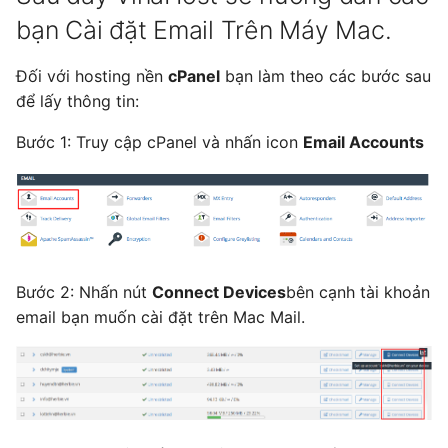
s
bạn Cài đặt Email Trên Máy Mac.
e
Đối với hosting nền
cPanel
bạn làm theo các bước sau
a
để lấy thông tin:
r
Bước 1: Truy cập cPanel và nhấn icon
Email Accounts
c
h
i
n
Bước 2: Nhấn nút
Connect Devices
bên cạnh tài khoản
g
email bạn muốn cài đặt trên Mac Mail.