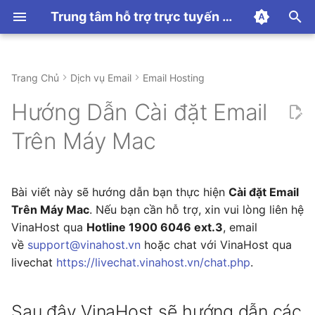
Trung tâm hỗ trợ trực tuyến VinaHost
T
y
Trang Chủ
Dịch vụ Email
Email Hosting
Hướng dẫn thanh toán
Hướng dẫn sử dụng
Hướng Dẫn Sử Dụng
Hướng dẫn sử dụng
CDN
Hướng dẫn sử dụng
Linux Hosting
Hướng dẫn chung
Proxmox
Sau đây VinaHost sẽ hướng
Hướng Dẫn Sử Dụng
DNS
Hướng dẫn sử dụng
WordPress Toolkit
Hướng Dẫn Sử Dụng
Hướng dẫn Panel
Hướng dẫn dịch vụ SSL
Panel
Hướng dẫn sử dụng N8N
Chủ đề khác
p
Hướng Dẫn Cài đặt Email
dẫn các bạn Cài đặt Email
e
Trên Máy Mac.
Các Tính Năng
Windows Hosting
Linux VPS
Những Lỗi Thường Gặp
Domain
Lỗi Thường Gặp
Minecraft
Trên Máy Mac
t
Windows VPS
License
Palworld
o
Bài viết này sẽ hướng dẫn bạn thực hiện
Cài đặt Email
MMO VPS
ARK
s
Trên Máy Mac
. Nếu bạn cần hỗ trợ, xin vui lòng liên hệ
t
VinaHost qua
Hotline 1900 6046 ext.3
, email
về
support@vinahost.vn
hoặc chat với VinaHost qua
a
livechat
https://livechat.vinahost.vn/chat.php
.
r
t
Sau đây VinaHost sẽ hướng dẫn các