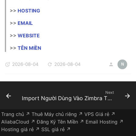
>>
HOSTING
>>
EMAIL
>>
WEBSITE
>>
TÊN MIỀN
2026-08-04
2026-08-04
N
Next
Import Người Dùng Vào Zimbra Thông Qua Giao Diện Zimbra Và File XML
Trang chủ ↗
Thuê Máy chủ riêng ↗
VPS Giá rẻ ↗
AliabaCloud ↗
Đăng Ký Tên Miền ↗
Email Hosting ↗
Hosting giá rẻ ↗
SSL giá rẻ ↗