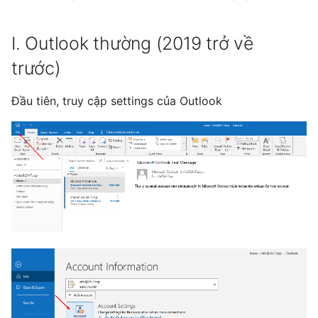
s
e
I. Outlook thường (2019 trở về
a
trước)
r
Đầu tiên, truy cập settings của Outlook
c
h
i
n
g