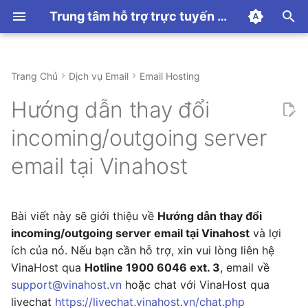
Trung tâm hỗ trợ trực tuyến VinaHost
T
y
Trang Chủ
Dịch vụ Email
Email Hosting
Hướng dẫn thanh toán
Hướng dẫn sử dụng
Hướng Dẫn Sử Dụng
Hướng dẫn sử dụng
CDN
Hướng dẫn sử dụng
Linux Hosting
Hướng dẫn chung
Proxmox
I. Outlook thường (2019 trở
Hướng Dẫn Sử Dụng
DNS
Hướng dẫn sử dụng
WordPress Toolkit
Hướng Dẫn Sử Dụng
Hướng dẫn Panel
Hướng dẫn dịch vụ SSL
Panel
Hướng dẫn sử dụng N8N
Chủ đề khác
p
Hướng dẫn thay đổi
về trước)
e
Các Tính Năng
Windows Hosting
Linux VPS
Những Lỗi Thường Gặp
Domain
Lỗi Thường Gặp
Minecraft
incoming/outgoing server
1. Incoming mail
t
email tại Vinahost
Windows VPS
License
Palworld
o
2. Outgoing mail
MMO VPS
ARK
s
II. Outlook (new)
Bài viết này sẽ giới thiệu về
Hướng dẫn thay đổi
t
incoming/outgoing server email tại Vinahost
và lợi
a
ích của nó. Nếu bạn cần hỗ trợ, xin vui lòng liên hệ
VinaHost qua
Hotline 1900 6046 ext. 3
, email về
r
support@vinahost.vn
hoặc chat với VinaHost qua
t
livechat
https://livechat.vinahost.vn/chat.php